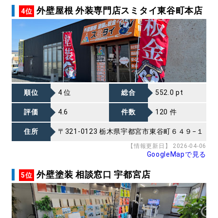
外壁屋根 外装専門店スミタイ東谷町本店
4位
順位
4 位
総合
552.0 pt
評価
4.6
件数
120 件
住所
〒321-0123 栃木県宇都宮市東谷町６４９−１
【情報更新日】 2026-04-06
GoogleMapで見る
外壁塗装 相談窓口 宇都宮店
5位