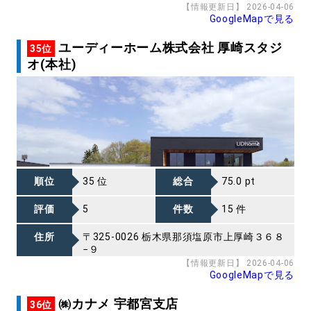
【情報更新日】 2026-04-06
GoogleMapで見る
ユーディーホーム株式会社 厚崎スタジ
35位
オ(本社)
順位
35 位
総合
75.0 pt
評価
5
件数
15 件
住所
〒325-0026 栃木県那須塩原市上厚崎３６８
−９
【情報更新日】 2026-04-06
GoogleMapで見る
㈱カナメ 宇都宮支店
36位