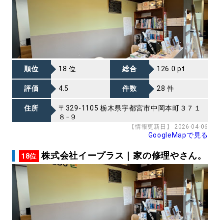
順位
18 位
総合
126.0 pt
評価
4.5
件数
28 件
住所
〒329-1105 栃木県宇都宮市中岡本町３７１
８−９
【情報更新日】 2026-04-06
GoogleMapで見る
株式会社イープラス｜家の修理やさん。
18位