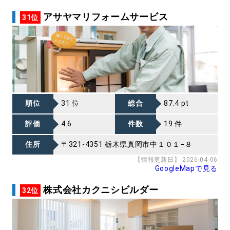
アサヤマリフォームサービス
31位
順位
31 位
総合
87.4 pt
評価
4.6
件数
19 件
住所
〒321-4351 栃木県真岡市中１０１−８
【情報更新日】 2026-04-06
GoogleMapで見る
株式会社カクニシビルダー
32位