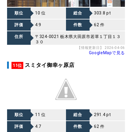
順位
10 位
総合
303.8 pt
評価
4.9
件数
62 件
住所
〒324-0021 栃木県大田原市若草１丁目１３
３０
【情報更新日】 2026-04-06
GoogleMapで見る
スミタイ御幸ヶ原店
11位
順位
11 位
総合
291.4 pt
評価
4.7
件数
62 件