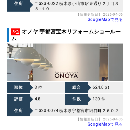
住所
〒323-0022 栃木県小山市駅東通り２丁目３
５−１０
【情報更新日】 2026-04-06
GoogleMapで見る
オノヤ 宇都宮宝木リフォームショールー
3位
ム
順位
3 位
総合
624.0 pt
評価
4.8
件数
130 件
住所
〒320-0074 栃木県宇都宮市細谷町２６０２
【情報更新日】 2026-04-06
GoogleMapで見る