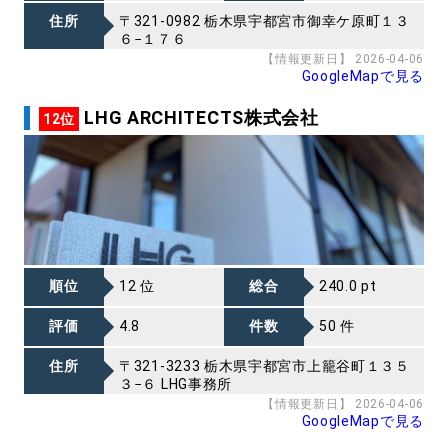
住所
〒321-0982 栃木県宇都宮市御幸ケ原町１３
６−１７６
【情報更新日】 2026-04-06
GoogleMapで見る
LHG ARCHITECTS株式会社
12位
順位
12 位
総合
240.0 pt
評価
4.8
件数
50 件
住所
〒321-3233 栃木県宇都宮市上籠谷町１３５
３−６ LHG事務所
【情報更新日】 2026-04-06
GoogleMapで見る