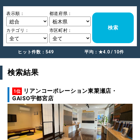
表示順：
都道府県：
検索
カテゴリ：
市区町村：
ヒット件数：
549
平均：
★4.0
/
10
件
検索結果
リアンコーポレーション東簗瀬店・
1位
GAISO宇都宮店