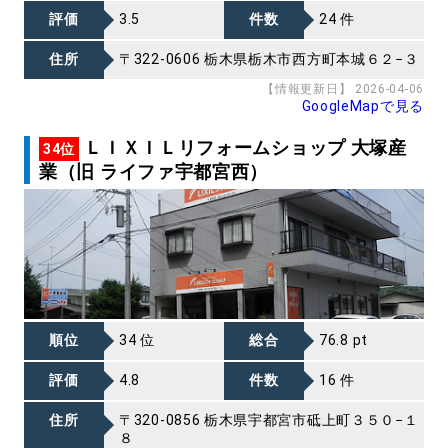
評価
3.5
件数
24 件
住所
〒322-0606 栃木県栃木市西方町本城６２−３
【情報更新日】 2026-04-06
GoogleMapで見る
ＬＩＸＩＬリフォームショップ 大塚産
34位
業（旧 ライファ宇都宮西）
順位
34 位
総合
76.8 pt
評価
4.8
件数
16 件
住所
〒320-0856 栃木県宇都宮市砥上町３５０−１
８