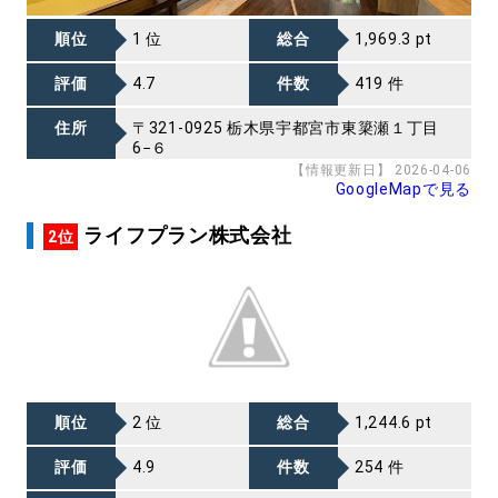
順位
1 位
総合
1,969.3 pt
評価
4.7
件数
419 件
住所
〒321-0925 栃木県宇都宮市東簗瀬１丁目
6−６
【情報更新日】 2026-04-06
GoogleMapで見る
ライフプラン株式会社
2位
順位
2 位
総合
1,244.6 pt
評価
4.9
件数
254 件