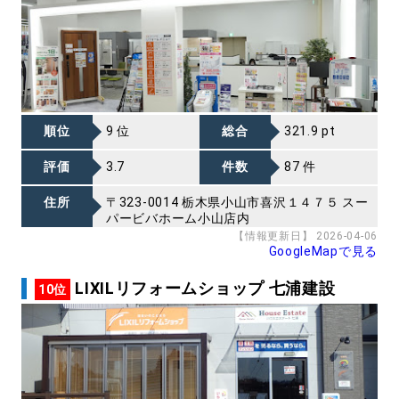
順位
9 位
総合
321.9 pt
評価
3.7
件数
87 件
住所
〒323-0014 栃木県小山市喜沢１４７５ スー
パービバホーム小山店内
【情報更新日】 2026-04-06
GoogleMapで見る
LIXILリフォームショップ 七浦建設
10位