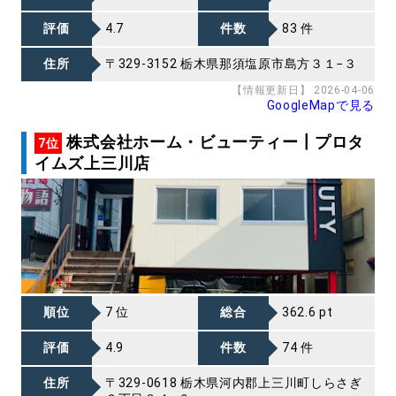
評価
4.7
件数
83 件
住所
〒329-3152 栃木県那須塩原市島方３１−３
【情報更新日】 2026-04-06
GoogleMapで見る
株式会社ホーム・ビューティー┃プロタ
7位
イムズ上三川店
順位
7 位
総合
362.6 pt
評価
4.9
件数
74 件
住所
〒329-0618 栃木県河内郡上三川町しらさぎ