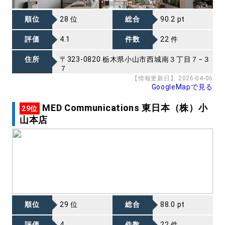
順位
28 位
総合
90.2 pt
評価
4.1
件数
22 件
住所
〒323-0820 栃木県小山市西城南３丁目７−３
７
【情報更新日】 2026-04-06
GoogleMapで見る
MED Communications 東日本（株）小
29位
山本店
順位
29 位
総合
88.0 pt
評価
4
件数
22 件