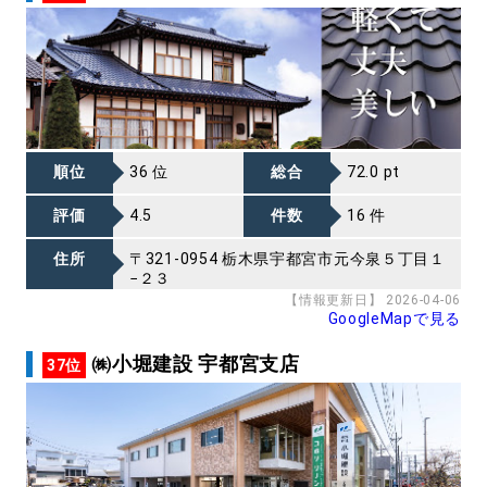
順位
36 位
総合
72.0 pt
評価
4.5
件数
16 件
住所
〒321-0954 栃木県宇都宮市元今泉５丁目１
−２３
【情報更新日】 2026-04-06
GoogleMapで見る
㈱小堀建設 宇都宮支店
37位