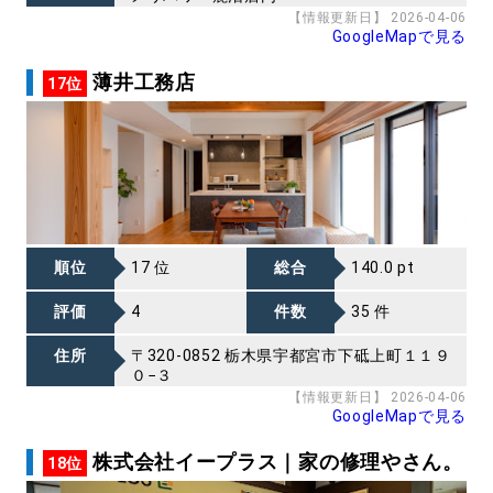
【情報更新日】 2026-04-06
GoogleMapで見る
薄井工務店
17位
順位
17 位
総合
140.0 pt
評価
4
件数
35 件
住所
〒320-0852 栃木県宇都宮市下砥上町１１９
０−３
【情報更新日】 2026-04-06
GoogleMapで見る
株式会社イープラス｜家の修理やさん。
18位