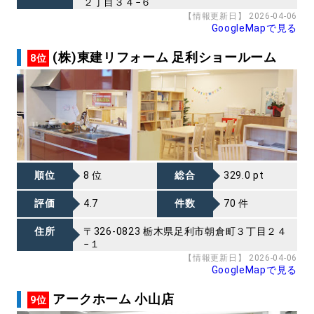
２丁目３４−６
【情報更新日】 2026-04-06
GoogleMapで見る
(株)東建リフォーム 足利ショールーム
8位
順位
8 位
総合
329.0 pt
評価
4.7
件数
70 件
住所
〒326-0823 栃木県足利市朝倉町３丁目２４
−１
【情報更新日】 2026-04-06
GoogleMapで見る
アークホーム 小山店
9位