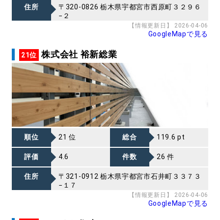
住所
〒320-0826 栃木県宇都宮市西原町３２９６
−２
【情報更新日】 2026-04-06
GoogleMapで見る
株式会社 裕新総業
21位
順位
21 位
総合
119.6 pt
評価
4.6
件数
26 件
住所
〒321-0912 栃木県宇都宮市石井町３３７３
−１７
【情報更新日】 2026-04-06
GoogleMapで見る