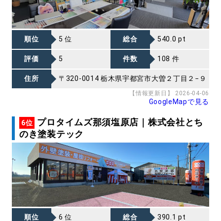
順位
5 位
総合
540.0 pt
評価
5
件数
108 件
住所
〒320-0014 栃木県宇都宮市大曽２丁目２−９
【情報更新日】 2026-04-06
GoogleMapで見る
プロタイムズ那須塩原店｜株式会社とち
6位
のき塗装テック
順位
6 位
総合
390.1 pt