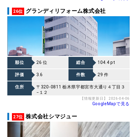
グランディリフォーム株式会社
26位
順位
26 位
総合
104.4 pt
評価
3.6
件数
29 件
住所
〒320-0811 栃木県宇都宮市大通り４丁目３
−１２
【情報更新日】 2026-04-06
GoogleMapで見る
株式会社シマジュー
27位