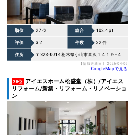
順位
27 位
総合
102.4 pt
評価
3.2
件数
32 件
住所
〒323-0014 栃木県小山市喜沢１４１９−４
【情報更新日】 2026-04-06
GoogleMapで見る
アイエスホーム松盛堂（株）/アイエス
28位
リフォーム/新築・リフォーム・リノベーショ
ン