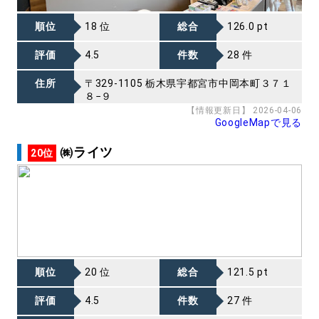
順位
18 位
総合
126.0 pt
評価
4.5
件数
28 件
住所
〒329-1105 栃木県宇都宮市中岡本町３７１
８−９
【情報更新日】 2026-04-06
GoogleMapで見る
㈱ライツ
20位
順位
20 位
総合
121.5 pt
評価
4.5
件数
27 件