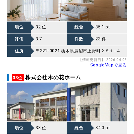
順位
32 位
総合
85.1 pt
評価
3.7
件数
23 件
住所
〒322-0021 栃木県鹿沼市上野町２８１−４
【情報更新日】 2026-04-06
GoogleMapで見る
株式会社木の花ホーム
33位
順位
33 位
総合
84.0 pt