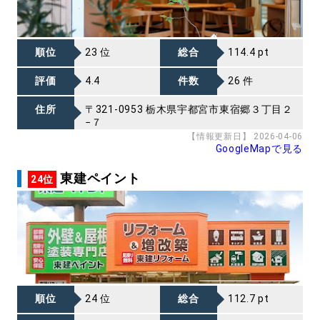
順位
23 位
総合
114.4 pt
評価
4.4
件数
26 件
住所
〒321-0953 栃木県宇都宮市東宿郷３丁目２
−７
【情報更新日】 2026-04-06
GoogleMapで見る
東建ペイント
24位
順位
24 位
総合
112.7 pt