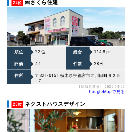
㈱さくら住建
22位
順位
22 位
総合
114.8 pt
評価
4.1
件数
28 件
住所
〒321-0151 栃木県宇都宮市西川田町９２５
−７
【情報更新日】 2026-04-06
GoogleMapで見る
ネクストハウスデザイン
23位