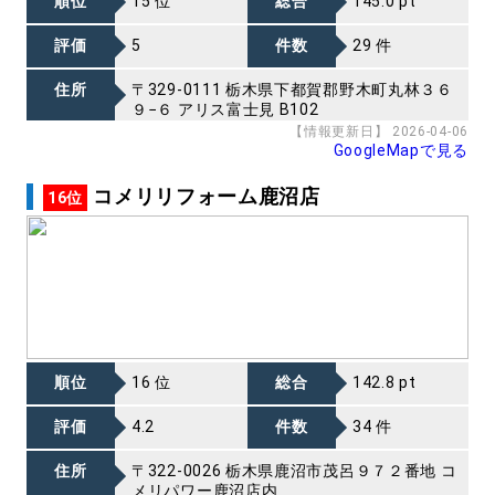
順位
15 位
総合
145.0 pt
評価
5
件数
29 件
住所
〒329-0111 栃木県下都賀郡野木町丸林３６
９−６ アリス富士見 B102
【情報更新日】 2026-04-06
GoogleMapで見る
コメリリフォーム鹿沼店
16位
順位
16 位
総合
142.8 pt
評価
4.2
件数
34 件
住所
〒322-0026 栃木県鹿沼市茂呂９７２番地 コ
メリパワー鹿沼店内