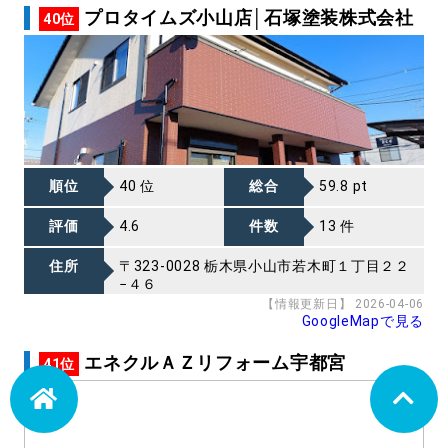
プロタイムズ小山店│石塚塗装株式会社
40位
順位
40 位
総合
59.8 pt
評価
4.6
件数
13 件
住所
〒323-0028 栃木県小山市若木町１丁目２２
−４６
【情報更新日】 2026-04-06
GoogleMapで見る
エネクルＡＺリフォーム宇都宮
41位