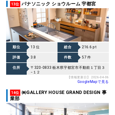
パナソニック ショウルーム 宇都宮
13位
順位
13 位
総合
216.6 pt
評価
3.8
件数
57 件
住所
〒320-0833 栃木県宇都宮市不動前１丁目３
−１２
【情報更新日】 2026-04-06
GoogleMapで見る
㈱GALLERY HOUSE GRAND DESIGN 事
14位
業部