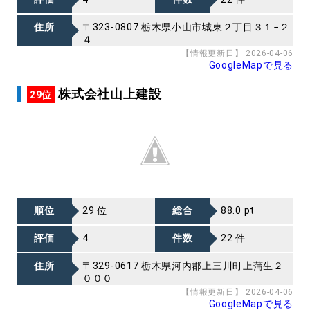
住所
〒323-0807 栃木県小山市城東２丁目３１−２
４
【情報更新日】 2026-04-06
GoogleMapで見る
株式会社山上建設
29位
順位
29 位
総合
88.0 pt
評価
4
件数
22 件
住所
〒329-0617 栃木県河内郡上三川町上蒲生２
０００
【情報更新日】 2026-04-06
GoogleMapで見る