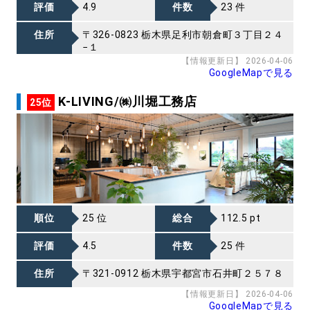
評価
4.9
件数
23 件
住所
〒326-0823 栃木県足利市朝倉町３丁目２４
−１
【情報更新日】 2026-04-06
GoogleMapで見る
K-LIVING/㈱川堀工務店
25位
順位
25 位
総合
112.5 pt
評価
4.5
件数
25 件
住所
〒321-0912 栃木県宇都宮市石井町２５７８
【情報更新日】 2026-04-06
GoogleMapで見る