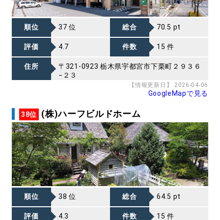
順位
37 位
総合
70.5 pt
評価
4.7
件数
15 件
住所
〒321-0923 栃木県宇都宮市下栗町２９３６
−２３
【情報更新日】 2026-04-06
GoogleMapで見る
(株)ハーフビルドホーム
38位
順位
38 位
総合
64.5 pt
評価
4.3
件数
15 件