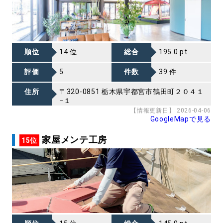
順位
14 位
総合
195.0 pt
評価
5
件数
39 件
住所
〒320-0851 栃木県宇都宮市鶴田町２０４１
−１
【情報更新日】 2026-04-06
GoogleMapで見る
家屋メンテ工房
15位