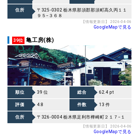
住所
〒325-0302 栃木県那須郡那須町高久丙１１
９５−３６８
【情報更新日】 2026-04-06
GoogleMapで見る
亀工房(株)
39位
順位
39 位
総合
62.4 pt
評価
4.8
件数
13 件
住所
〒326-0004 栃木県足利市樺崎町２１７−１
【情報更新日】 2026-04-06
GoogleMapで見る