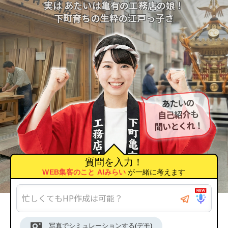
実は あたいは亀有の工務店の娘！
下町育ちの生粋の江戸っ子さ
質問を入力！
WEB集客のこと AIみらい
が一緒に考えます
写真でシミュレーションする(デモ)