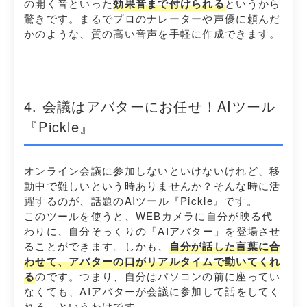
の開く音といった
効果音まで付けられる
というから
驚きです。まるでプロのナレーターや声優に頼んだ
かのような、質の高い音声を手軽に作成できます。
4. 会議はアバターにお任せ！AIツール
『Pickle』
オンライン会議に参加しないといけないけれど、移
動中で難しいという時ありませんか？そんな時に活
躍するのが、話題のAIツール『Pickle』です。
このツールを使うと、WEBカメラに自分が映る代
わりに、自分そっくりの「AIアバター」を登場させ
ることができます。しかも、
自分が話した言葉に合
わせて、アバターの口がリアルタイムで動いてくれ
る
のです。つまり、自分はパソコンの前に座ってい
なくても、AIアバターが会議に参加して話をしてく
れる、というわけです。