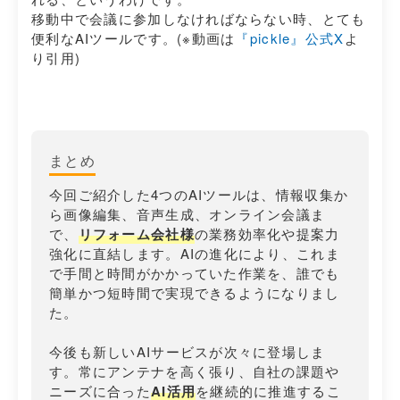
移動中で会議に参加しなければならない時、とても
便利なAIツールです。(※動画は
『pickle』公式X
よ
り引用)
まとめ
今回ご紹介した4つのAIツールは、情報収集か
ら画像編集、音声生成、オンライン会議ま
で、
リフォーム会社様
の業務効率化や提案力
強化に直結します。AIの進化により、これま
で手間と時間がかかっていた作業を、誰でも
簡単かつ短時間で実現できるようになりまし
た。
今後も新しいAIサービスが次々に登場しま
す。常にアンテナを高く張り、自社の課題や
ニーズに合った
AI活用
を継続的に推進するこ