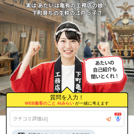
実は あたいは亀有の工務店の娘！
下町育ちの生粋の江戸っ子さ
質問を入力！
WEB集客のこと AIみらい
が一緒に考えます