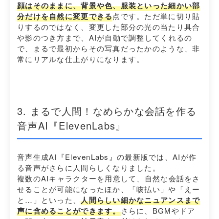
顔はそのままに、背景や色、服装といった細かい部
分だけを自然に変更できる
点です。ただ単に切り貼
りするのではなく、変更した部分の光の当たり具合
や影のつき方まで、AIが自動で調整してくれるの
で、まるで最初からその写真だったかのような、非
常にリアルな仕上がりになります。
3. まるで人間！なめらかな会話を作る
音声AI『ElevenLabs』
音声生成AI『ElevenLabs』の最新版では、AIが作
る音声がさらに人間らしくなりました。
複数のAIキャラクターを用意して、自然な会話をさ
せることが可能になったほか、「咳払い」や「えー
と…」といった、
人間らしい細かなニュアンスまで
声に含めることができます。
さらに、BGMやドア