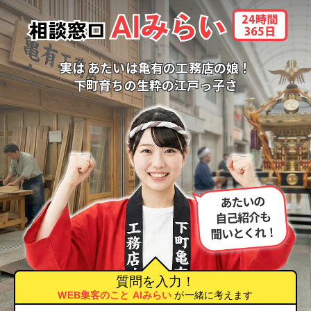
実は あたいは亀有の工務店の娘！
下町育ちの生粋の江戸っ子さ
質問を入力！
WEB集客のこと AIみらい
が一緒に考えます