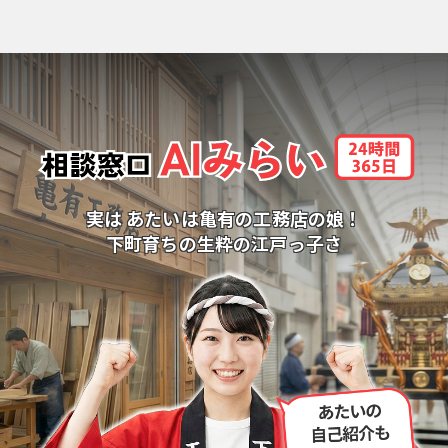
実は あたいは亀有の工務店の娘！
下町育ちの生粋の江戸っ子さ