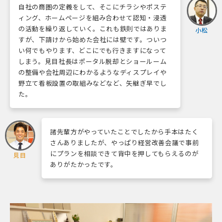
自社の商圏の定義をして、そこにチラシやポステ
ィング、ホームページを組み合わせて認知・浸透
の活動を繰り返していく。これも鉄則ではありま
小松
すが、下請けから始めた会社には壁です。ついつ
い何でもやります、どこにでも行きますになって
しまう。見目社長はポータル脱却とショールーム
の整備や会社周辺にわかるようなディスプレイや
野立て看板設置の取組みなどなど、矢継ぎ早でし
た。
諸先輩方がやっていたことでしたから手本はたく
さんありましたが、やっぱり経営改善会議で事前
にプランを相談できて背中を押してもらえるのが
見目
ありがたかったです。