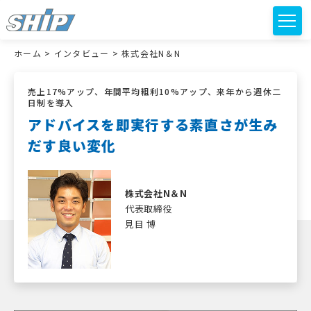
ホーム
>
インタビュー
>
株式会社N＆N
売上17%アップ、年間平均粗利10%アップ、来年から週休二
日制を導入
アドバイスを即実行する素直さが生み
だす良い変化
株式会社N＆N
代表取締役
見目
博