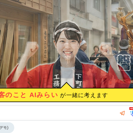
は あたいは亀有の工務店の娘！
下町育ちの生粋の江戸っ
客のこと AIみらい
が一緒に考えます
デモ)