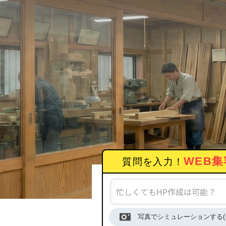
実
WEB集
質問を入力！
写真でシミュレーションする(