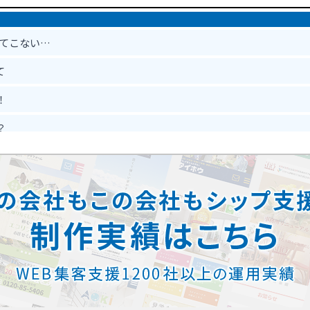
出てこない…
て
！
？
？
能？