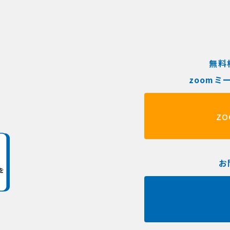
無料
zoom
z
お