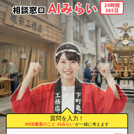
実は あたいは亀有の工務店の娘！
下町育ちの生粋の江戸っ子さ
質問を入力！
WEB集客のこと AIみらい
が一緒に考えます