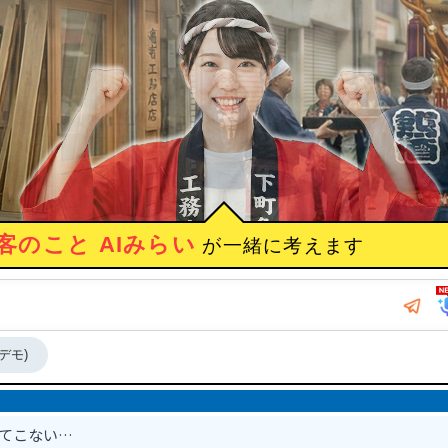
客のこと AIみらい
が一緒に考えます
デモ)
出てこない…