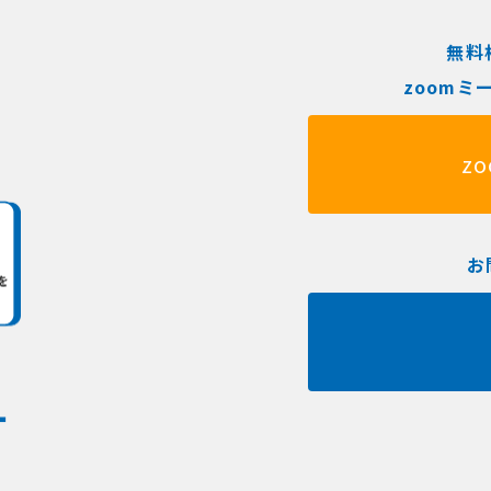
無料
zoom
z
お