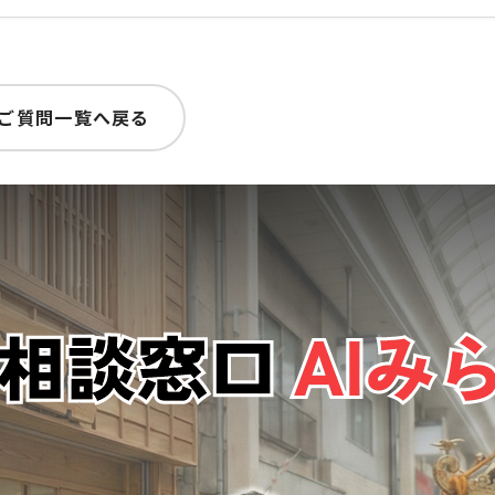
ご質問一覧へ戻る
は あたいは亀有の工務店の娘！
下町育ちの生粋の江戸っ