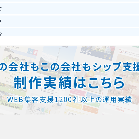
て
！
？
？
能？