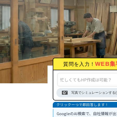
WEB集
質問を入力！
写真でシミュレーションする(
GoogleのAI検索で、自社情報が