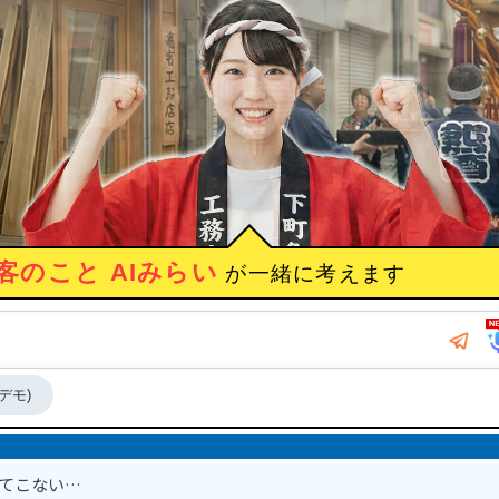
客のこと AIみらい
が一緒に考えます
デモ)
出てこない…