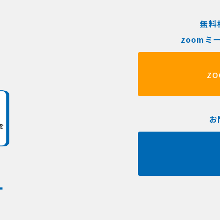
無料
zoom
z
お