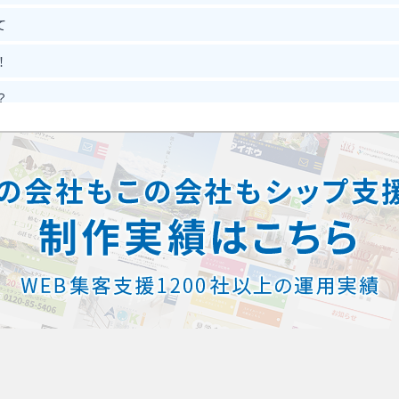
て
！
？
？
能？