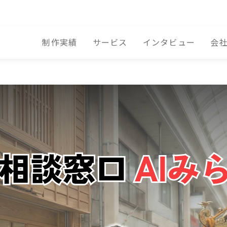
制作実績
サービス
インタビュー
会
は あたいは亀有の工務店の娘！
下町育ちの生粋の江戸っ