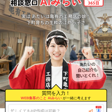
実は あたいは亀有の工務店の娘！
下町育ちの生粋の江戸っ子さ
質問を入力！
WEB集客のこと AIみらい
が一緒に考えます