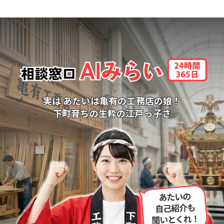
実は あたいは亀有の工務店の娘！
下町育ちの生粋の江戸っ子さ