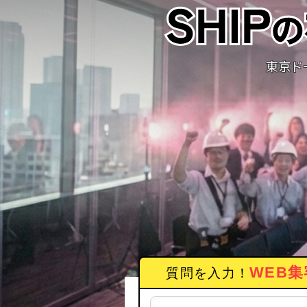
東京ド
WEB集
質問を入力！