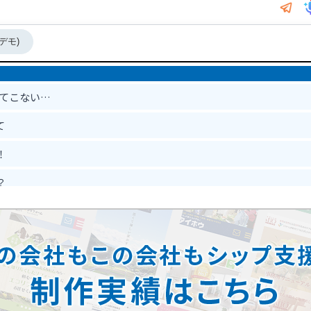
デモ)
出てこない…
て
！
？
？
能？