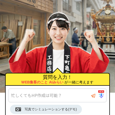
下町育ちの生粋の江戸っ子さ
質問を入力！
WEB集客のこと AIみらい
が一緒に考えます
写真でシミュレーションする(デモ)