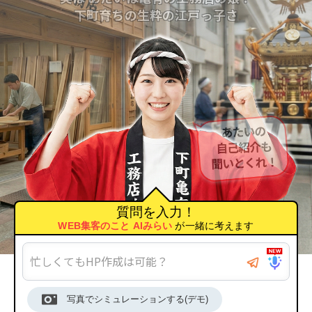
下町育ちの生粋の江戸っ子さ
質問を入力！
WEB集客のこと AIみらい
が一緒に考えます
写真でシミュレーションする(デモ)