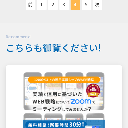
前
1
2
3
4
5
次
Recommend
こちらも御覧ください!