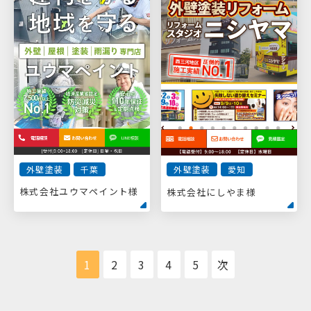
外壁塗装
千葉
外壁塗装
愛知
株式会社ユウマペイント様
株式会社にしやま様
1
2
3
4
5
次