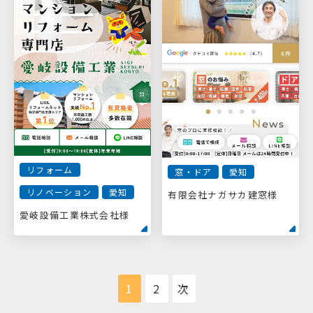
リフォーム
窓・ドア
愛知
リノベーション
愛知
有限会社ナガサカ建窓様
愛岐設備工業株式会社様
1
2
次